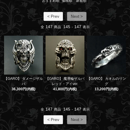
おすすめ順
価格順
新着順
< Prev
Next >
147
145
147
全
商品
-
表示
【GARO】 ダメージザル
【GARO】 魔導輪ザルバ
【GARO】 カオルのリン
バ
レッド・アイver.
グ
36,300円(内税)
41,800円(内税)
13,200円(内税)
147
145
147
全
商品
-
表示
< Prev
Next >