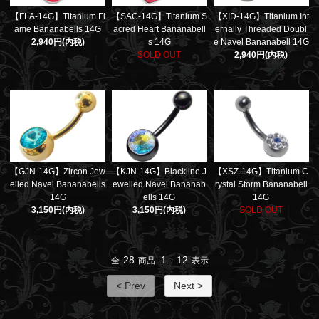
【FLA-14G】Titanium Fl
【SAC-14G】Titanium S
【XID-14G】Titanium Int
ame Bananabells 14G
acred Heart Bananabell
ernally Threaded Doubl
2,940円(内税)
s 14G
e Navel Bananabell 14G
SOLD OUT
2,940円(内税)
【GJN-14G】Zircon Jew
【KJN-14G】Blackline J
【XSZ-14G】Titanium C
elled Navel Bananabells
ewelled Navel Bananab
rystal Storm Bananabell
14G
ells 14G
14G
3,150円(内税)
3,150円(内税)
SOLD OUT
28
1
12
全
商品
-
表示
< Prev
Next >