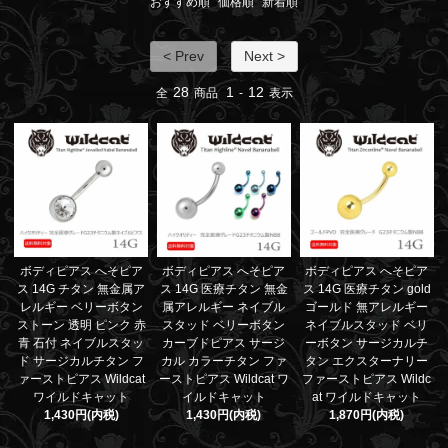
おすすめ順
価格順
新着順
< Prev
Next >
28
1
12
全
商品
-
表示
ボディピアス へそピア
ボディピアス へそピア
ボディピアス へそピア
ス 14G チタン 無金属ア
ス 14G 医療チタン 無金
ス 14G 医療チタン gold
レルギー ベリーボタン
属アレルギー ネイブル
ゴールド 無アレルギー
ストーン 透明 ピンク 赤
スタッド ベリーボタン
ネイブルスタッド ベリ
青 石付 ネイブルスタッ
カーブドピアス サージ
ーボタン サージカルチ
ド サージカルチタン フ
カル カラーチタン ファ
タン エクスターナリー
ァーストピアス Wildcat
ーストピアス Wildcat ワ
ファーストピアス Wildc
ワイルドキャット
イルドキャット
at ワイルドキャット
1,430円(内税)
1,430円(内税)
1,870円(内税)