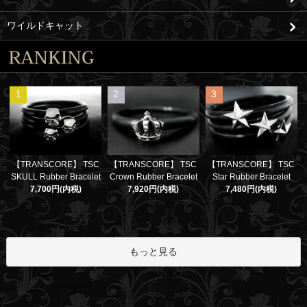
ワイルドキャット
1
2
3
【TRANSCORE】 TSC
【TRANSCORE】 TSC
【TRANSCORE】 TSC
SKULL Rubber Bracelet
Crown Rubber Bracelet
Star Rubber Bracelet
7,700円(内税)
7,920円(内税)
7,480円(内税)
もっと見る