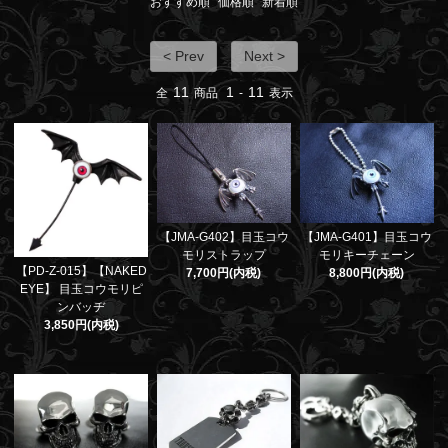
おすすめ順
価格順
新着順
< Prev
Next >
11
1
11
全
商品
-
表示
【JMA-G402】目玉コウ
【JMA-G401】目玉コウ
モリストラップ
モリキーチェーン
【PD-Z-015】【NAKED
7,700円(内税)
8,800円(内税)
EYE】 目玉コウモリピ
ンバッヂ
3,850円(内税)