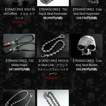
【CRAZY PIG】#323 Sk
【TRANSCORE】 TSC
【TRANSCORE】 Crac
ull Cufflink スカル カフ
Tag & Skull Keyholder
ked Skull Keyholder
リンク
88,000円(内税)
134,750円(内税)
SOLD OUT
【TRANSCORE】 TSC
【CRAZY PIG】#553 Gr
【TRANSCORE】 Crac
Wallet Rope
in Skull Link グリンス
king Skull Buckle
187,000円(内税)
カルリンクウォレットチ
242,000円(内税)
ェーン
SOLD OUT