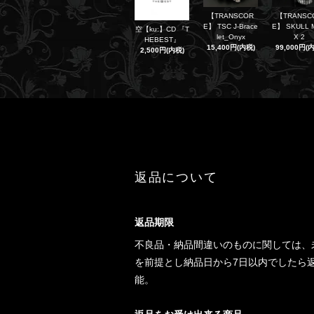
【TRANSCOR
【TRANSC
E】 TSC J-Brace
E】 SKULL 
空【ku:】CD 『T
let_Onyx
X 2
HEBEST』
15,400円(内税)
99,000円(
2,500円(内税)
返品について
返品期限
不良品・納品間違いのものに関しては、
を前提とし納品日から7日以内でしたら
能。