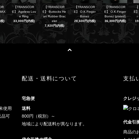
OR
【TRANSCOR
【TRANSCOR
【TRANSCOR
【TRANSCOR
【
MAX
E】 Ageless Lov
E】 Buttocks He
E】 O.K.Finger
E】 O.K.Finger
E】
e Ring
art Rubber Brac
Bonez
Bonez (plated)
r
内税)
33,000円(内税)
elet
28,600円(内税)
36,300円(内税)
19
7,920円(内税)
配送・送料について
支払
宅急便
クレジ
未使用
送料
返品可
800円（税別）～
代金引
地域により配送料が異なります。
商品の