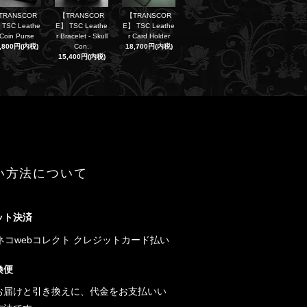
TRANSCOR
【TRANSCOR
【TRANSCOR
 TSC Leathe
E】 TSC Leathe
E】 TSC Leathe
 Coin Purse
r Bracelet - Skull
r Card Holder
,800円(内税)
Con.
18,700円(内税)
15,400円(内税)
い方法について
ット決済
換便
お届けと引き換えに、代金をお支払いい