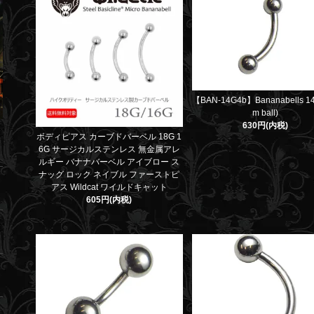
【BAN-14G4b】Bananabells 1
m ball)
630円(内税)
ボディピアス カーブドバーベル 18G 1
6G サージカルステンレス 無金属アレ
ルギー バナナバーベル アイブロー ス
ナッグ ロック ネイブル ファーストピ
アス Wildcat ワイルドキャット
605円(内税)