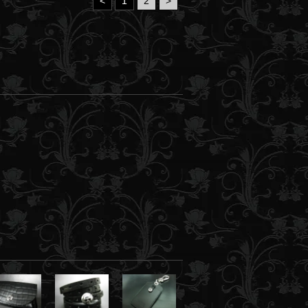
<
1
2
>