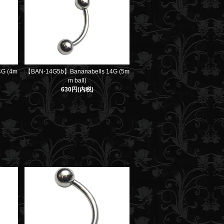
4G (4m
【BAN-14G5b】Bananabells 14G (5m
m ball)
630円(内税)