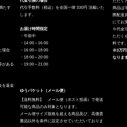
代金引換の場合
ただく
満たす
代引手数料（税込）を全国一律 330円 頂戴いた
商品は
します。
際配達
にてお
お届け時間指定
※代金
・午前中
ただく
・14:00～16:00
料です
た場合
・16:00～18:00
※3万
・18:00～20:00
なりま
等がある
・19:00～21:00
金を返金
ゆうパケット（メール便）
【送料無料】 メール便（ポスト投函）で発送
可能な商品のみ対象となります。
メール便サイズ規格を超える商品及び、高価貴
重品以外を条件に設定させていただいておりま