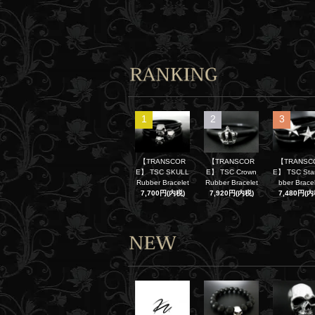
1
2
3
【TRANSCOR
【TRANSCOR
【TRANSC
E】 TSC SKULL
E】 TSC Crown
E】 TSC Sta
Rubber Bracelet
Rubber Bracelet
bber Brace
7,700円(内税)
7,920円(内税)
7,480円(内