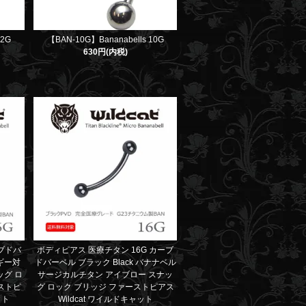
12G
【BAN-10G】Bananabells 10G
630円(内税)
ーブドバ
ボディピアス 医療チタン 16G カーブ
ギー対
ドバーベル ブラック Black バナナベル
ッグ ロ
サージカルチタン アイブロー スナッ
ストピ
グ ロック ブリッジ ファーストピアス
ット
Wildcat ワイルドキャット