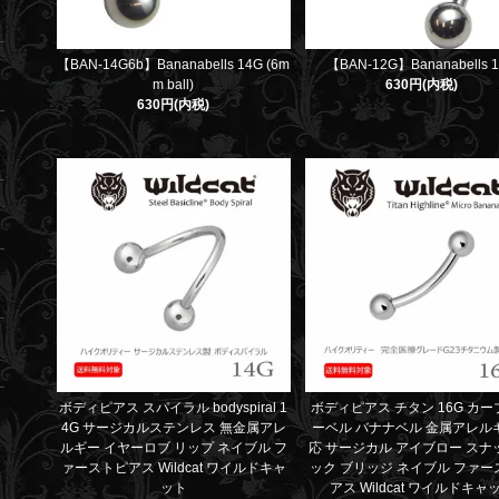
【BAN-14G6b】Bananabells 14G (6m
【BAN-12G】Bananabells 
m ball)
630円(内税)
630円(内税)
ボディピアス スパイラル bodyspiral 1
ボディピアス チタン 16G カ
4G サージカルステンレス 無金属アレ
ーベル バナナベル 金属アレル
ルギー イヤーロブ リップ ネイブル フ
応 サージカル アイブロー スナ
ァーストピアス Wildcat ワイルドキャ
ック ブリッジ ネイブル ファー
ット
アス Wildcat ワイルドキャ