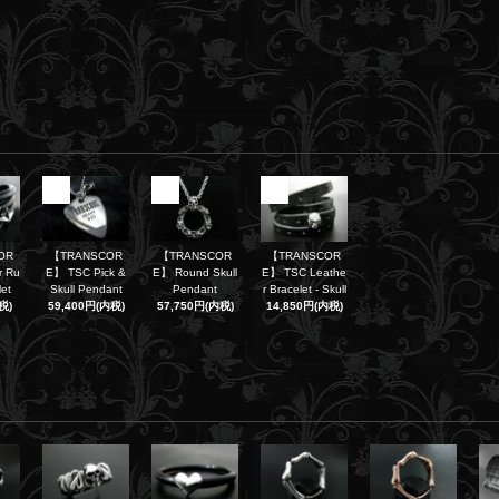
4
5
6
OR
【TRANSCOR
【TRANSCOR
【TRANSCOR
r Ru
E】 TSC Pick &
E】 Round Skull
E】 TSC Leathe
let
Skull Pendant
Pendant
r Bracelet - Skull
税)
59,400円(内税)
57,750円(内税)
14,850円(内税)