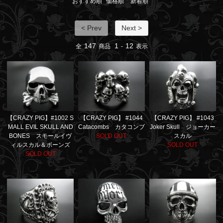
おすすめ順
価格順
新着順
< Prev
Next >
147
1
12
全
商品
-
表示
【CRAZY PIG】 #1044
【CRAZY PIG】 #1043
【CRAZY PIG】#1002 S
Catacombs カタコンブ
Joker Skull ジョーカー
MALL EVIL SKULL AND
SOLD OUT
スカル
BONES スモールイヴ
SOLD OUT
ィルスカル＆ボーンズ
SOLD OUT